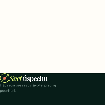
Svet
úspechu
Inšpirácia pre rast v živote, práci aj
podnikaní.