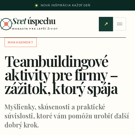
NOVÁ INŠPIRÁCIA KAŽDÝ DEŇ
Svet
úspechu
↗
MAGAZÍN PRE LEPŠÍ ŽIVOT
MANAGEMENT
Teambuildingové
aktivity pre firmy –
zážitok, ktorý spája
Myšlienky, skúsenosti a praktické
súvislosti, ktoré vám pomôžu urobiť ďalší
dobrý krok.