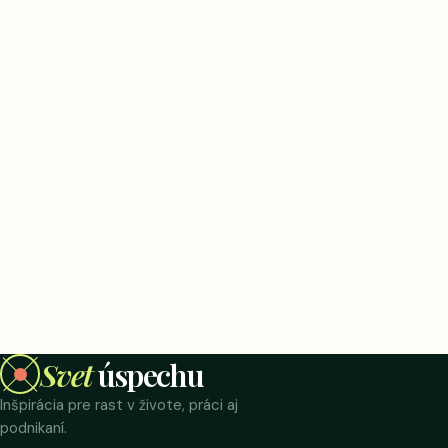
Svet
úspechu
Inšpirácia pre rast v živote, práci aj
podnikaní.