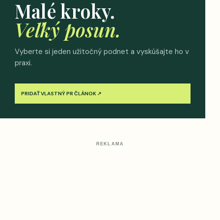
Malé kroky.
Veľký posun.
Vyberte si jeden užitočný podnet a vyskúšajte ho v
praxi.
PRIDAŤ VLASTNÝ PR ČLÁNOK ↗
REKLAMA