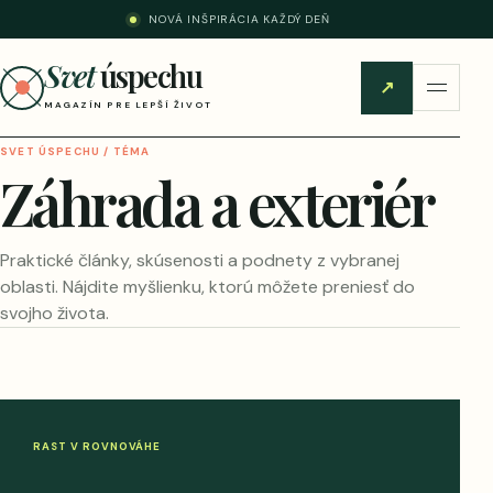
NOVÁ INŠPIRÁCIA KAŽDÝ DEŇ
Svet
úspechu
↗
MAGAZÍN PRE LEPŠÍ ŽIVOT
SVET ÚSPECHU / TÉMA
Záhrada a exteriér
Praktické články, skúsenosti a podnety z vybranej
oblasti. Nájdite myšlienku, ktorú môžete preniesť do
svojho života.
RAST V ROVNOVÁHE