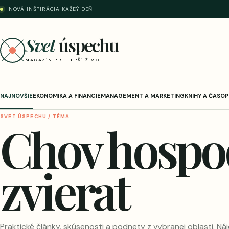
NOVÁ INŠPIRÁCIA KAŽDÝ DEŇ
Svet
úspechu
MAGAZÍN PRE LEPŠÍ ŽIVOT
NAJNOVŠIE
EKONOMIKA A FINANCIE
MANAGEMENT A MARKETING
KNIHY A ČASOP
SVET ÚSPECHU / TÉMA
Chov hospo
zvierat
Praktické články, skúsenosti a podnety z vybranej oblasti. Náj