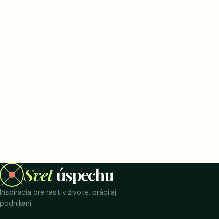
Svet
úspechu
Inšpirácia pre rast v živote, práci aj
podnikaní.