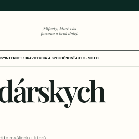
Nápady, ktoré vás
posunú o krok ďalej.
ISY
INTERNET
ZDRAVIE
ĽUDIA A SPOLOČNOSŤ
AUTO-MOTO
dárskych
dite myšlienku, ktorú