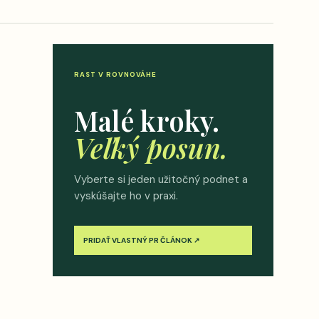
RAST V ROVNOVÁHE
Malé kroky.
Veľký posun.
Vyberte si jeden užitočný podnet a
vyskúšajte ho v praxi.
PRIDAŤ VLASTNÝ PR ČLÁNOK ↗