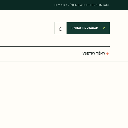
O MAGAZÍNE
NEWSLETTER
KONTAKT
⌕
Pridať PR článok
↗
＋
VŠETKY TÉMY