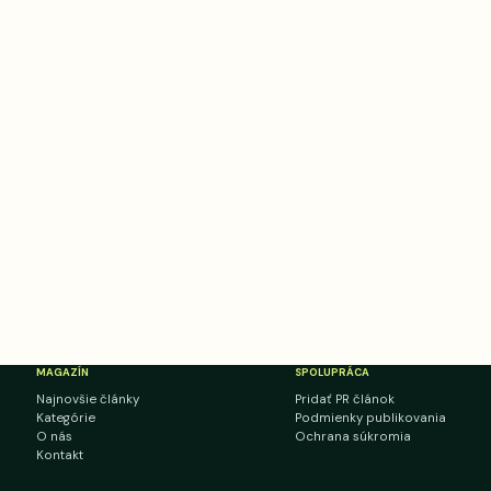
MAGAZÍN
SPOLUPRÁCA
Najnovšie články
Pridať PR článok
Kategórie
Podmienky publikovania
O nás
Ochrana súkromia
Kontakt