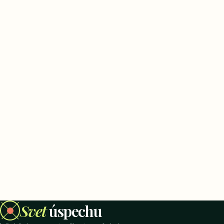
Svet
úspechu