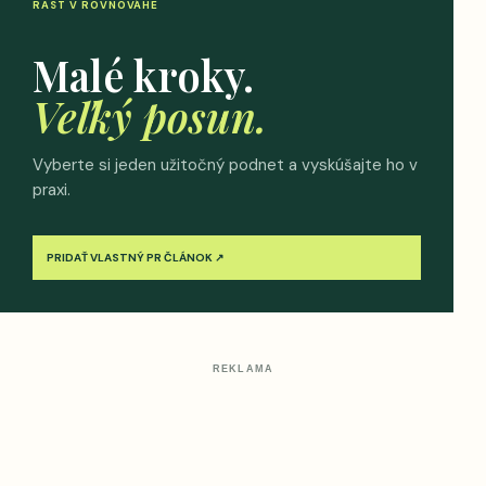
RAST V ROVNOVÁHE
Malé kroky.
Veľký posun.
Vyberte si jeden užitočný podnet a vyskúšajte ho v
praxi.
PRIDAŤ VLASTNÝ PR ČLÁNOK ↗
REKLAMA