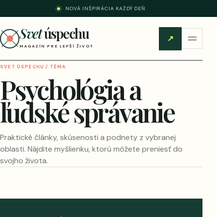
NOVÁ INŠPIRÁCIA KAŽDÝ DEŇ
Svet
úspechu
↗
MAGAZÍN PRE LEPŠÍ ŽIVOT
SVET ÚSPECHU / TÉMA
Psychológia a
ľudské správanie
Praktické články, skúsenosti a podnety z vybranej
oblasti. Nájdite myšlienku, ktorú môžete preniesť do
svojho života.