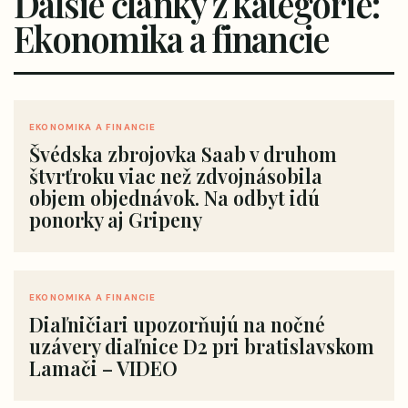
Ďalšie články z kategórie:
Ekonomika a financie
EKONOMIKA A FINANCIE
Švédska zbrojovka Saab v druhom
štvrťroku viac než zdvojnásobila
objem objednávok. Na odbyt idú
ponorky aj Gripeny
EKONOMIKA A FINANCIE
Diaľničiari upozorňujú na nočné
uzávery diaľnice D2 pri bratislavskom
Lamači – VIDEO