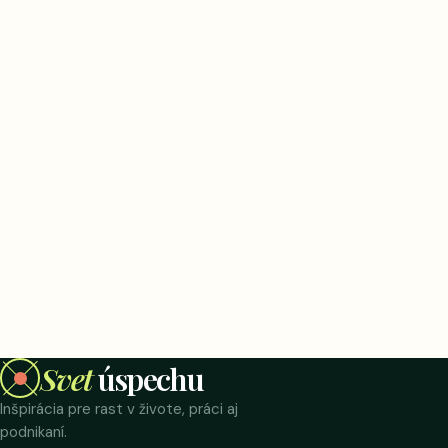
Svet
úspechu
Inšpirácia pre rast v živote, práci aj
podnikaní.