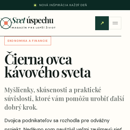
NOVÁ INŠPIRÁCIA KAŽDÝ DEŇ
Svet
úspechu
↗
MAGAZÍN PRE LEPŠÍ ŽIVOT
EKONOMIKA A FINANCIE
Čierna ovca
kávového sveta
Myšlienky, skúsenosti a praktické
súvislosti, ktoré vám pomôžu urobiť ďalší
dobrý krok.
Dvojica podnikateľov sa rozhodla pre odvážny
projekt. Nedávno som navštívil veľmi zaujímavú sieť