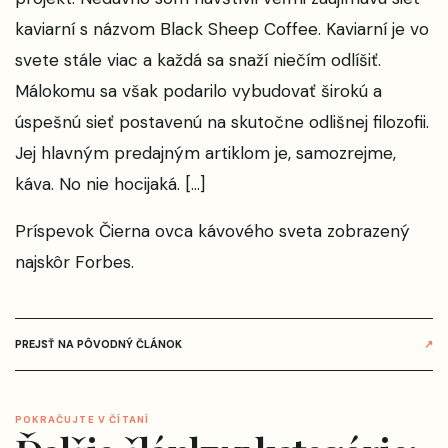
kaviarní s názvom Black Sheep Coffee. Kaviarní je vo
svete stále viac a každá sa snaží niečím odlíšiť.
Málokomu sa však podarilo vybudovať širokú a
úspešnú sieť postavenú na skutočne odlišnej filozofii.
Jej hlavným predajným artiklom je, samozrejme,
káva. No nie hocijaká. […]
Príspevok
Čierna ovca kávového sveta
zobrazený
najskôr
Forbes
.
PREJSŤ NA PÔVODNÝ ČLÁNOK
↗
POKRAČUJTE V ČÍTANÍ