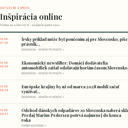
AKTUÁLNE Z MÉDIÍ
Inšpirácia online
Forbes.sk a Denník N · zoradené podľa času
Írsky príklad môže byť poučením aj pre Slovensko, píše
10.08. ·
07:39
právnik...
EKONOMIKA - MINÚTA PO MINÚTE ↗
Ekonomický newsfilter: Domáci dodávatelia
10.08. ·
06:30
automobiliek zatiaľ odolávajú horším časom Slovensko.
EKONOMIKA - MINÚTA PO MINÚTE ↗
Európske krajiny by už od marca 2028 mohli začať
10.08. ·
06:24
využívať...
EKONOMIKA - MINÚTA PO MINÚTE ↗
Odchod dánskych odpadárov zo Slovenska naberá sklz
10.08. ·
03:07
Predaj Marius Pedersen potrvá najmenej do konca
roka
FORBES SLOVENSKO ↗