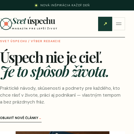
NOVÁ INŠPIRÁCIA KAŽDÝ DEŇ
Svet
úspechu
↗
MAGAZÍN PRE LEPŠÍ ŽIVOT
SVET ÚSPECHU / VÝBER REDAKCIE
Úspech nie je cieľ.
Je to spôsob života.
Praktické návody, skúsenosti a podnety pre každého, kto
chce rásť v živote, práci aj podnikaní — vlastným tempom
a bez prázdnych fráz.
OBJAVIŤ NOVÉ ČLÁNKY
→