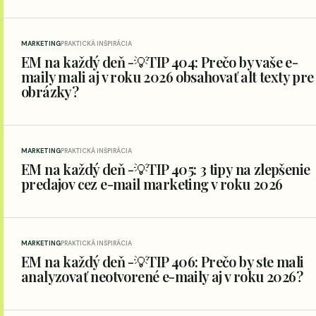
MARKETING
PRAKTICKÁ INŠPIRÁCIA
EM na každý deň -💡TIP 404: Prečo by vaše e-
maily mali aj v roku 2026 obsahovať alt texty pre
obrázky?
MARKETING
PRAKTICKÁ INŠPIRÁCIA
EM na každý deň -💡TIP 405: 3 tipy na zlepšenie
predajov cez e-mail marketing v roku 2026
MARKETING
PRAKTICKÁ INŠPIRÁCIA
EM na každý deň -💡TIP 406: Prečo by ste mali
analyzovať neotvorené e-maily aj v roku 2026?