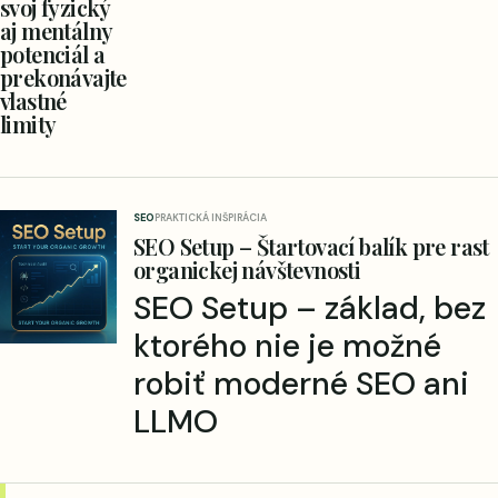
svoj fyzický
aj mentálny
potenciál a
prekonávajte
vlastné
limity
SEO
PRAKTICKÁ INŠPIRÁCIA
SEO Setup – Štartovací balík pre rast
organickej návštevnosti
SEO Setup – základ, bez
ktorého nie je možné
robiť moderné SEO ani
LLMO