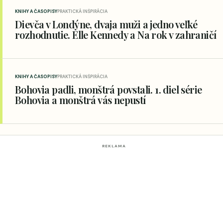
KNIHY A ČASOPISY
PRAKTICKÁ INŠPIRÁCIA
Dievča v Londýne, dvaja muži a jedno veľké
rozhodnutie. Elle Kennedy a Na rok v zahraničí
KNIHY A ČASOPISY
PRAKTICKÁ INŠPIRÁCIA
Bohovia padli, monštrá povstali. 1. diel série
Bohovia a monštrá vás nepustí
REKLAMA