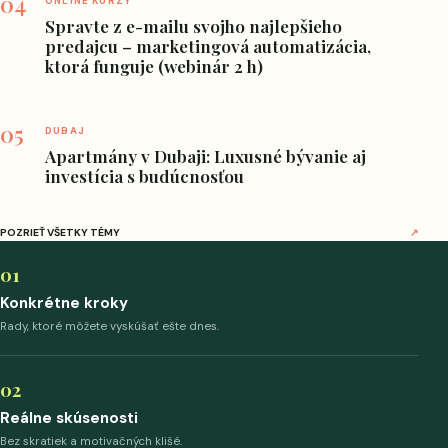
04
ONLINE KURZY
Spravte z e-mailu svojho najlepšieho
predajcu – marketingová automatizácia,
ktorá funguje (webinár 2 h)
05
DUBAJ
Apartmány v Dubaji: Luxusné bývanie aj
investícia s budúcnosťou
POZRIEŤ VŠETKY TÉMY
↗
01
Konkrétne kroky
Rady, ktoré môžete vyskúšať ešte dnes.
02
Reálne skúsenosti
Bez skratiek a motivačných klišé.