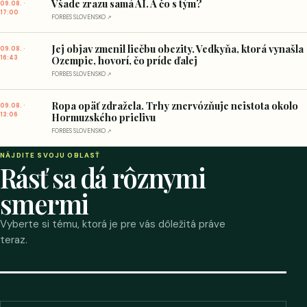
Všade zrazu samá AI. A čo s tým?
09.08. ·
17:00
FORBES SLOVENSKO ↗
Jej objav zmenil liečbu obezity. Vedkyňa, ktorá vynašla
09.08. ·
16:43
Ozempic, hovorí, čo príde ďalej
FORBES SLOVENSKO ↗
Ropa opäť zdražela. Trhy znervózňuje neistota okolo
09.08. ·
13:06
Hormuzského prielivu
FORBES SLOVENSKO ↗
NÁJDITE SVOJU OBLASŤ
Rásť sa dá rôznymi
smermi
Vyberte si tému, ktorá je pre vás dôležitá práve
teraz.