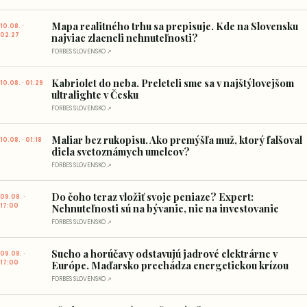
Mapa realitného trhu sa prepisuje. Kde na Slovensku
10.08. ·
02:27
najviac zlacneli nehnuteľnosti?
FORBES SLOVENSKO ↗
Kabriolet do neba. Preleteli sme sa v najštýlovejšom
10.08. · 01:29
ultralighte v Česku
FORBES SLOVENSKO ↗
Maliar bez rukopisu. Ako premýšľa muž, ktorý falšoval
10.08. · 01:18
diela svetoznámych umelcov?
FORBES SLOVENSKO ↗
Do čoho teraz vložiť svoje peniaze? Expert:
09.08. ·
17:00
Nehnuteľnosti sú na bývanie, nie na investovanie
FORBES SLOVENSKO ↗
Sucho a horúčavy odstavujú jadrové elektrárne v
09.08. ·
17:00
Európe. Maďarsko prechádza energetickou krízou
FORBES SLOVENSKO ↗