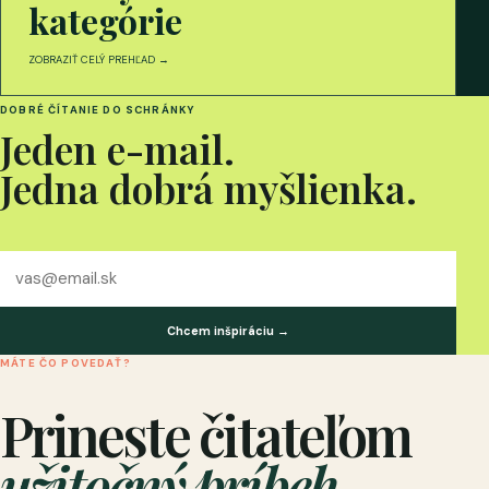
kategórie
ZOBRAZIŤ CELÝ PREHĽAD →
DOBRÉ ČÍTANIE DO SCHRÁNKY
Jeden e-mail.
Jedna dobrá myšlienka.
Váš
e-
mail
Chcem inšpiráciu →
MÁTE ČO POVEDAŤ?
Prineste čitateľom
užitočný príbeh.