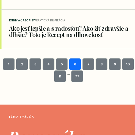
KNIHY A ČASOPISY
PRAKTICKÁ INŠPIRÁCIA
Ako jesť lepšie a s radosťou? Ako žiť zdravšie a
dlhšie? Toto je Recept na dlhovekosť
1
2
3
4
5
6
7
8
9
10
...
11
77
TÉMA TÝŽDŇA