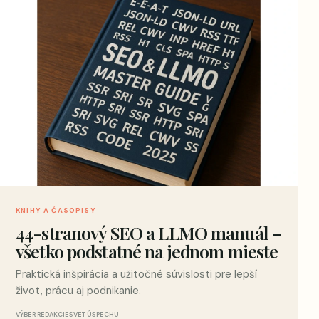
KNIHY A ČASOPISY
44-stranový SEO a LLMO manuál –
všetko podstatné na jednom mieste
Praktická inšpirácia a užitočné súvislosti pre lepší
život, prácu aj podnikanie.
VÝBER REDAKCIE
SVET ÚSPECHU