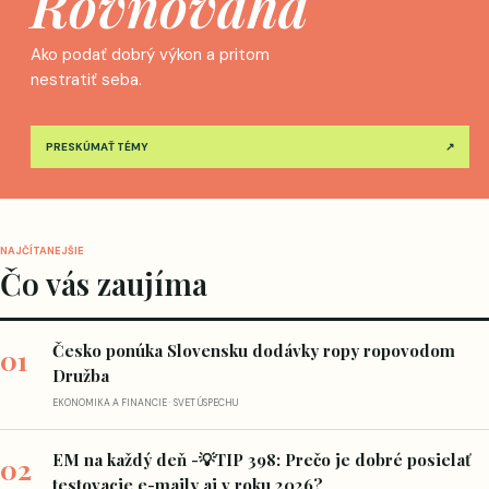
Rovnováha
Ako podať dobrý výkon a pritom
nestratiť seba.
PRESKÚMAŤ TÉMY
↗
NAJČÍTANEJŠIE
Čo vás zaujíma
Česko ponúka Slovensku dodávky ropy ropovodom
01
Družba
EKONOMIKA A FINANCIE · SVET ÚSPECHU
EM na každý deň -💡TIP 398: Prečo je dobré posielať
02
testovacie e-maily aj v roku 2026?