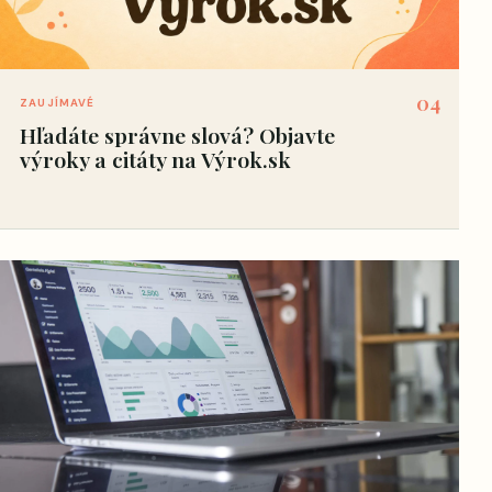
04
ZAUJÍMAVÉ
Hľadáte správne slová? Objavte
výroky a citáty na Výrok.sk