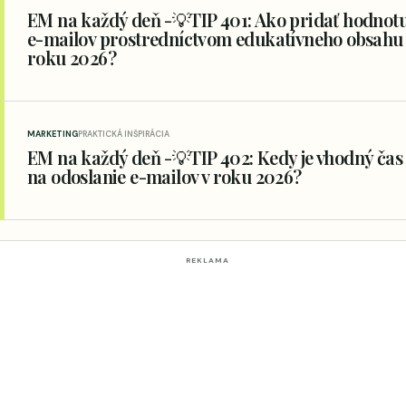
EM na každý deň -💡TIP 401: Ako pridať hodnot
e-mailov prostredníctvom edukatívneho obsahu 
roku 2026?
MARKETING
PRAKTICKÁ INŠPIRÁCIA
EM na každý deň -💡TIP 402: Kedy je vhodný čas
na odoslanie e-mailov v roku 2026?
REKLAMA