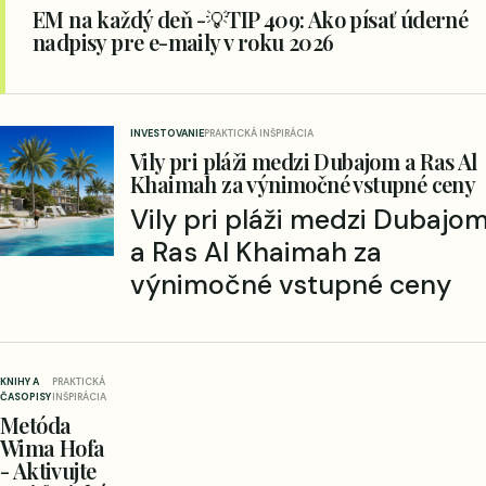
EM na každý deň -💡TIP 409: Ako písať úderné
nadpisy pre e-maily v roku 2026
INVESTOVANIE
PRAKTICKÁ INŠPIRÁCIA
Vily pri pláži medzi Dubajom a Ras Al
Khaimah za výnimočné vstupné ceny
Vily pri pláži medzi Dubajo
a Ras Al Khaimah za
výnimočné vstupné ceny
KNIHY A
PRAKTICKÁ
ČASOPISY
INŠPIRÁCIA
Metóda
Wima Hofa
- Aktivujte