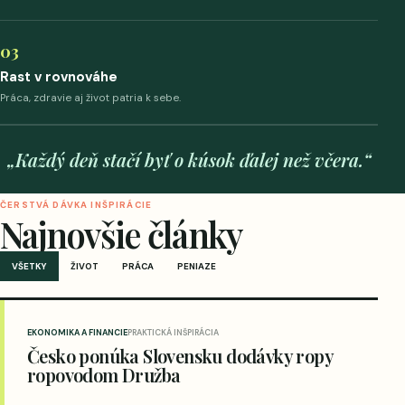
03
Rast v rovnováhe
Práca, zdravie aj život patria k sebe.
„Každý deň stačí byť o kúsok ďalej než včera.“
ČERSTVÁ DÁVKA INŠPIRÁCIE
Najnovšie články
VŠETKY
ŽIVOT
PRÁCA
PENIAZE
EKONOMIKA A FINANCIE
PRAKTICKÁ INŠPIRÁCIA
Česko ponúka Slovensku dodávky ropy
ropovodom Družba