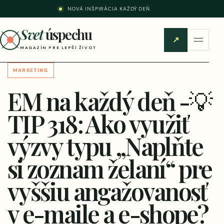
NOVÁ INŠPIRÁCIA KAŽDÝ DEŇ
Svet
úspechu
↗
MAGAZÍN PRE LEPŠÍ ŽIVOT
MARKETING
EM na každý deň -💡
TIP 318: Ako využiť
výzvy typu „Naplňte
si zoznam želaní“ pre
vyššiu angažovanosť
v e-maile a e-shope?