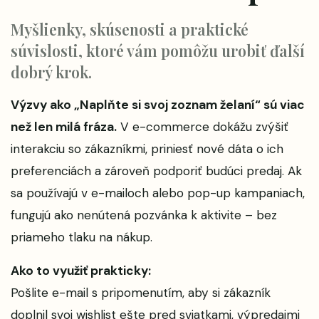
Myšlienky, skúsenosti a praktické
súvislosti, ktoré vám pomôžu urobiť ďalší
dobrý krok.
Výzvy ako „Naplňte si svoj zoznam želaní“ sú viac
než len milá fráza.
V e-commerce dokážu zvýšiť
interakciu so zákazníkmi, priniesť nové dáta o ich
preferenciách a zároveň podporiť budúci predaj. Ak
sa používajú v e-mailoch alebo pop-up kampaniach,
fungujú ako nenútená pozvánka k aktivite – bez
priameho tlaku na nákup.
Ako to využiť prakticky:
Pošlite e-mail s pripomenutím, aby si zákazník
doplnil svoj wishlist ešte pred sviatkami, výpredajmi