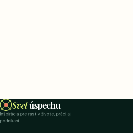
Svet
úspechu
Inšpirácia pre rast v živote, práci aj
podnikaní.