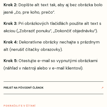
Krok 2:
Dopíšte alt text tak, aby aj bez obrázka bolo
jasné „čo, pre koho, prečo“.
Krok 3:
Pri obrázkových tlačidlách použite alt text s
akciou („Zobraziť ponuku“, „Dokončiť objednávku“).
Krok 4:
Dekoratívne obrázky nechajte s prázdnym
alt (nerušiť čítačky obrazovky).
Krok 5:
Otestujte e-mail so vypnutými obrázkami
(náhľad v nástroji alebo v e-mail klientovi).
PREJSŤ NA PÔVODNÝ ČLÁNOK
↗
POKRAČUJTE V ČÍTANÍ