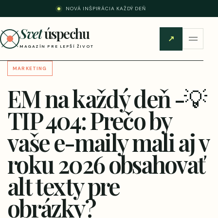
NOVÁ INŠPIRÁCIA KAŽDÝ DEŇ
Svet
úspechu
↗
MAGAZÍN PRE LEPŠÍ ŽIVOT
MARKETING
EM na každý deň -💡
TIP 404: Prečo by
vaše e-maily mali aj v
roku 2026 obsahovať
alt texty pre
obrázky?