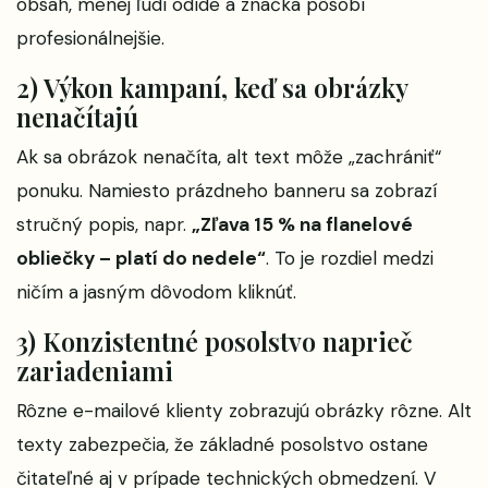
obsah, menej ľudí odíde a značka pôsobí
profesionálnejšie.
2) Výkon kampaní, keď sa obrázky
nenačítajú
Ak sa obrázok nenačíta, alt text môže „zachrániť“
ponuku. Namiesto prázdneho banneru sa zobrazí
stručný popis, napr.
„Zľava 15 % na flanelové
obliečky – platí do nedele“
. To je rozdiel medzi
ničím a jasným dôvodom kliknúť.
3) Konzistentné posolstvo naprieč
zariadeniami
Rôzne e-mailové klienty zobrazujú obrázky rôzne. Alt
texty zabezpečia, že základné posolstvo ostane
čitateľné aj v prípade technických obmedzení. V