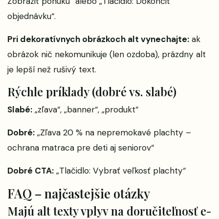
Zobraziť ponuku“ alebo „Tlačidlo: Dokončiť
objednávku“.
Pri dekoratívnych obrázkoch alt vynechajte:
ak
obrázok nič nekomunikuje (len ozdoba), prázdny alt
je lepší než rušivý text.
Rýchle príklady (dobré vs. slabé)
Slabé:
„zľava“, „banner“, „produkt“
Dobré:
„Zľava 20 % na nepremokavé plachty –
ochrana matraca pre deti aj seniorov“
Dobré CTA:
„Tlačidlo: Vybrať veľkosť plachty“
FAQ – najčastejšie otázky
Majú alt texty vplyv na doručiteľnosť e-