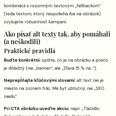
kombinácii s rozumným textovým „fallbackom“
(teda textom, ktorý nespolieha iba na obrázok)
zvyšujete robustnosť kampaní.
Ako písať alt texty tak, aby pomáhali
(a neškodili)
Praktické pravidlá
Buďte konkrétni:
opíšte, čo je na obrázku a prečo
je dôležitý (nie „banner“, ale „Zľava 15 % na…“).
Neprepĺňajte kľúčovými slovami:
alt text nie je
miesto na zoznam fráz. Má byť užitočný, nie „SEO
nasilu“.
Pri CTA obrázku uveďte akciu:
napr. „Tlačidlo: