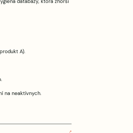
hygiena databázy, ktorá zhorší
produkt A).
.
í na neaktívnych.
↗