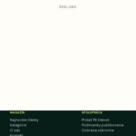
REKLAMA
MAGAZÍN
SPOLUPRÁCA
Najnovšie články
Pridať PR článok
Kategórie
Podmienky publikovania
O nás
Ochrana súkromia
Kontakt