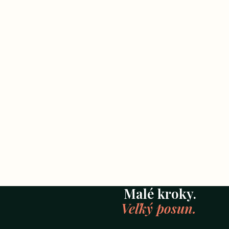
Malé kroky.
Veľký posun.