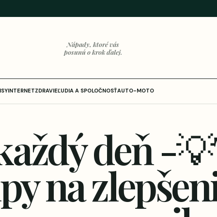
Nápady, ktoré vás
posunú o krok ďalej.
ISY
INTERNET
ZDRAVIE
ĽUDIA A SPOLOČNOSŤ
AUTO-MOTO
každý deň -💡
tipy na zlepšen