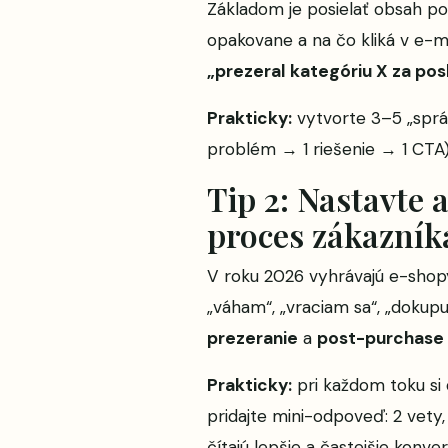
Základom je posielať obsah podľ
opakovane a na čo kliká v e-
„prezeral kategóriu X za pos
Prakticky:
vytvorte 3–5 „sprá
problém → 1 riešenie → 1 CTA).
Tip 2: Nastavte 
proces zákazník
V roku 2026 vyhrávajú e-shop
„váham“, „vraciam sa“, „dokupu
prezeranie
a
post-purchase 
Prakticky:
pri každom toku si 
pridajte mini-odpoveď: 2 vety, 
čítajú lepšie a častejšie konver