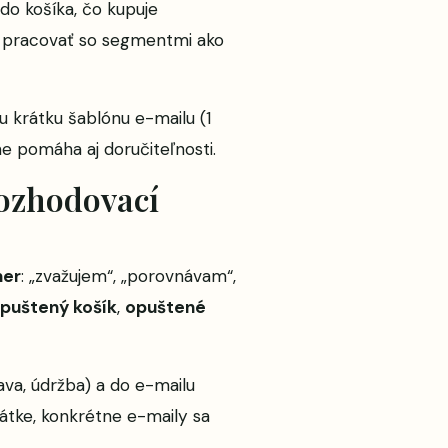
 do košíka, čo kupuje
e pracovať so segmentmi ako
 krátku šablónu e-mailu (1
ne pomáha aj doručiteľnosti.
rozhodovací
mer
: „zvažujem“, „porovnávam“,
puštený košík
,
opuštené
ava, údržba) a do e-mailu
Krátke, konkrétne e-maily sa