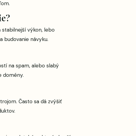
ďom.
ie?
stabilnejší výkon, lebo
 a budovanie návyku.
stí na spam, alebo slabý
ie domény.
trojom. Často sa dá zvýšiť
duktov.