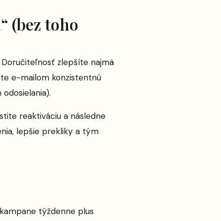
u“ (bez toho
 Doručiteľnosť zlepšíte najmä
dáte e-mailom konzistentnú
odosielania).
ite reaktiváciu a následne
ia, lepšie prekliky a tým
2 kampane týždenne plus