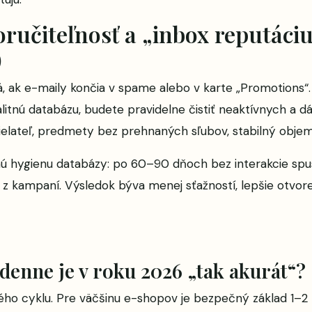
doručiteľnosť a „inbox reputáci
)
, ak e-maily končia v spame alebo v karte „Promotions“.
alitnú databázu, budete pravidelne čistiť neaktívnych a 
ielateľ, predmety bez prehnaných sľubov, stabilný objem 
 hygienu databázy: po 60–90 dňoch bez interakcie spust
z kampaní. Výsledok býva menej sťažností, lepšie otvoren
denne je v roku 2026 „tak akurát“?
ného cyklu. Pre väčšinu e-shopov je bezpečný základ 1–