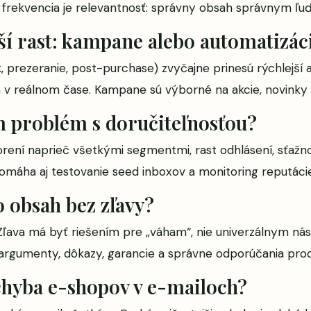
ež frekvencia je relevantnosť: správny obsah správnym ľu
ší rast: kampane alebo automatizác
 prezeranie, post-purchase) zvyčajne prinesú rýchlejší a 
a v reálnom čase. Kampane sú výborné na akcie, novinky
m problém s doručiteľnosťou?
orení naprieč všetkými segmentmi, rast odhlásení, sťažno
 Pomáha aj testovanie seed inboxov a monitoring reputác
bo obsah bez zľavy?
 Zľava má byť riešením pre „váham“, nie univerzálnym nás
 argumenty, dôkazy, garancie a správne odporúčania pro
 chyba e-shopov v e-mailoch?