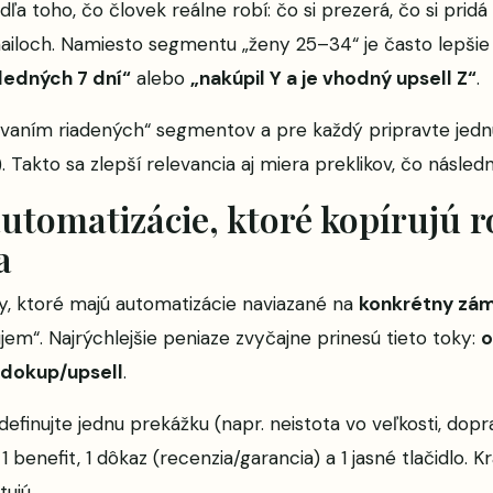
a toho, čo človek reálne robí: čo si prezerá, čo si pridá
mailoch. Namiesto segmentu „ženy 25–34“ je často lepši
ledných 7 dní“
alebo
„nakúpil Y a je vhodný upsell Z“
.
vaním riadených“ segmentov a pre každý pripravte jednu
 Takto sa zlepší relevancia aj miera preklikov, čo násled
automatizácie, ktoré kopírujú 
a
y, ktoré majú automatizácie naviazané na
konkrétny zá
jem“. Najrýchlejšie peniaze zvyčajne prinesú tieto toky:
o
dokup/upsell
.
definujte jednu prekážku (napr. neistota vo veľkosti, dopr
1 benefit, 1 dôkaz (recenzia/garancia) a 1 jasné tlačidlo. 
tujú.