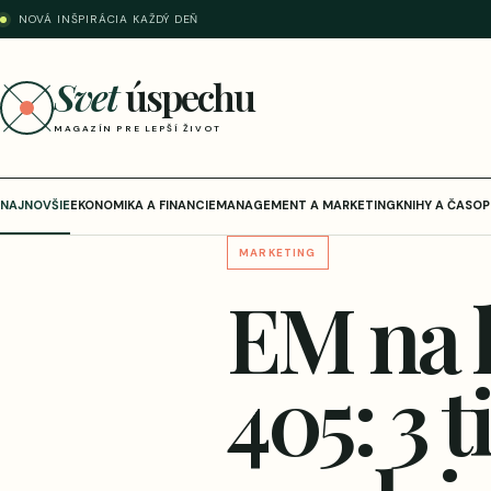
NOVÁ INŠPIRÁCIA KAŽDÝ DEŇ
Svet
úspechu
MAGAZÍN PRE LEPŠÍ ŽIVOT
NAJNOVŠIE
EKONOMIKA A FINANCIE
MANAGEMENT A MARKETING
KNIHY A ČASOP
MARKETING
EM na 
405: 3 