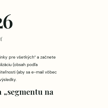
26
ť
vinky pre všetkých“ a začnete
lizáciu (obsah podľa
iteľnosti (aby sa e-mail vôbec
výsledky.
ľa „segmentu na