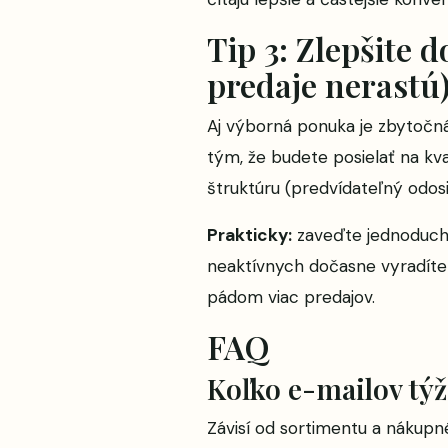
Tip 3: Zlepšite 
predaje nerastú
Aj výborná ponuka je zbytočná
tým, že budete posielať na kv
štruktúru (predvídateľný odos
Prakticky:
zaveďte jednoduchú
neaktívnych dočasne vyradíte 
pádom viac predajov.
FAQ
Koľko e-mailov týž
Závisí od sortimentu a nákup