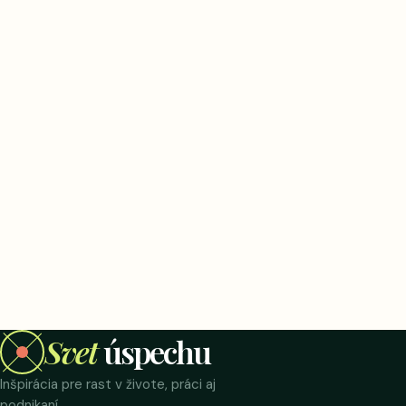
Svet
úspechu
Inšpirácia pre rast v živote, práci aj
podnikaní.