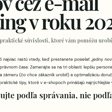
v cez e-mail
ing v roku 20
 praktické súvislosti, ktoré vám pomôžu urobi
6 najviac rastú vtedy, keď prestanete posielať „jedny no
právnom čase. Zamerajte sa na tri oblasti: lepšiu persona
a zámeru (čo chce zákazník urobiť) a optimalizáciu doruč
i praktické tipy, ktoré v e-shopoch prinášajú najrýchlejšie 
zujte podľa správania, nie pod