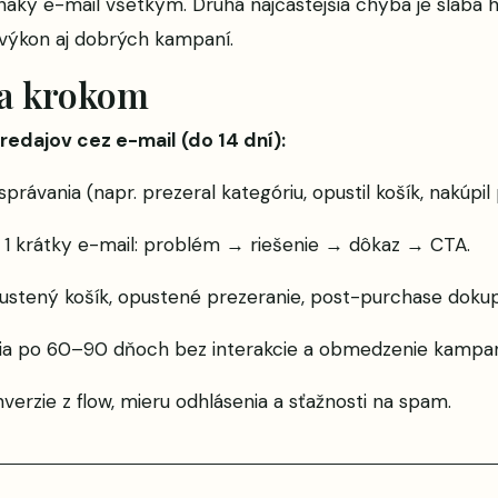
vnaký e-mail všetkým. Druhá najčastejšia chyba je slabá 
i výkon aj dobrých kampaní.
za krokom
redajov cez e-mail (do 14 dní):
rávania (napr. prezeral kategóriu, opustil košík, nakúpil 
 1 krátky e-mail: problém → riešenie → dôkaz → CTA.
pustený košík, opustené prezeranie, post-purchase dokup
ácia po 60–90 dňoch bez interakcie a obmedzenie kampan
nverzie z flow, mieru odhlásenia a sťažnosti na spam.