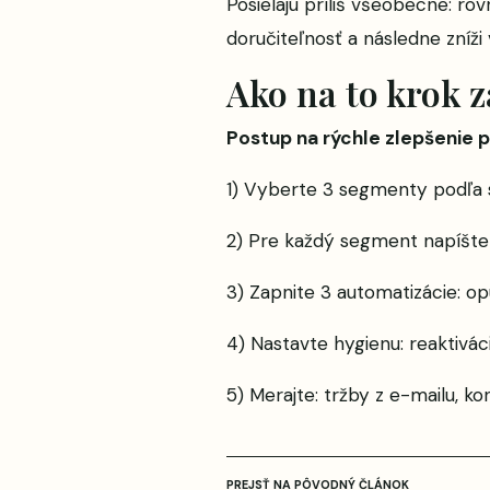
Posielajú príliš všeobecne: ro
doručiteľnosť a následne zníž
Ako na to krok 
Postup na rýchle zlepšenie p
1) Vyberte 3 segmenty podľa sp
2) Pre každý segment napíšte
3) Zapnite 3 automatizácie: o
4) Nastavte hygienu: reaktiv
5) Merajte: tržby z e-mailu, ko
PREJSŤ NA PÔVODNÝ ČLÁNOK