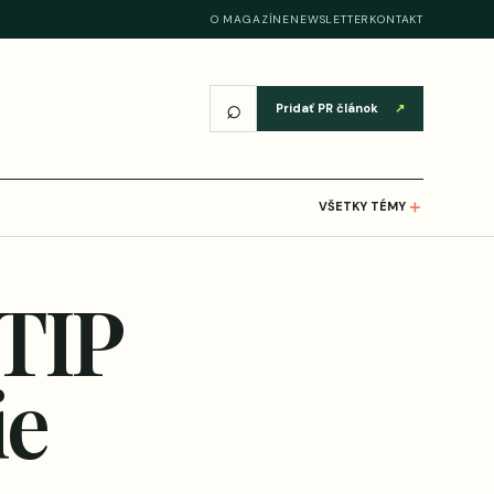
O MAGAZÍNE
NEWSLETTER
KONTAKT
⌕
Pridať PR článok
↗
＋
VŠETKY TÉMY
TIP
ie