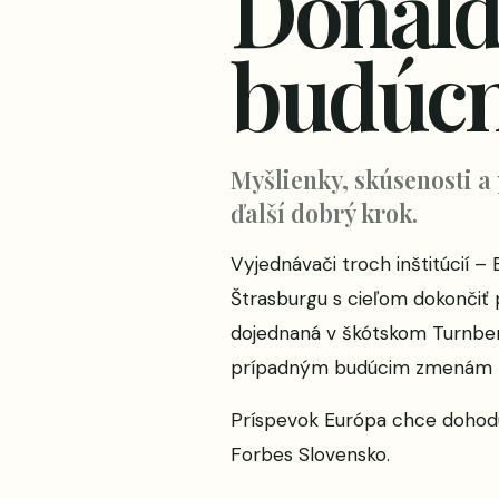
Donald
budúcn
Myšlienky, skúsenosti a
ďalší dobrý krok.
Vyjednávači troch inštitúcií 
Štrasburgu s cieľom dokončiť 
dojednaná v škótskom Turnberr
prípadným budúcim zmenám po
Príspevok
Európa chce dohodu
Forbes Slovensko
.