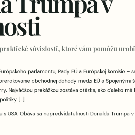
a Trumpa v
osti
 praktické súvislosti, ktoré vám pomôžu urobi
– Európskeho parlamentu, Rady EÚ a Európskej komisie – s
prerokovanie obchodnej dohody medzi EÚ a Spojenými štát
y. Najväčšou prekážkou zostáva otázka, ako ďaleko má EÚ 
litiky […]
 s USA. Obáva sa nepredvídateľnosti Donalda Trumpa v