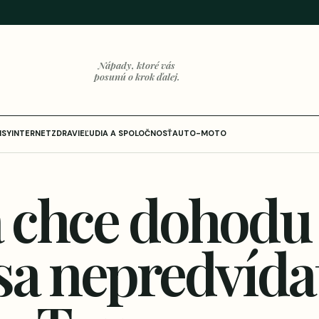
Nápady, ktoré vás
posunú o krok ďalej.
ISY
INTERNET
ZDRAVIE
ĽUDIA A SPOLOČNOSŤ
AUTO-MOTO
 chce dohodu 
a nepredvídat