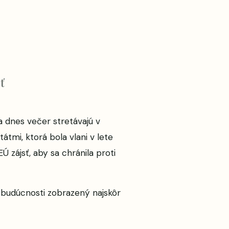
ť
a dnes večer stretávajú v
mi, ktorá bola vlani v lete
zájsť, aby sa chránila proti
 budúcnosti
zobrazený najskôr