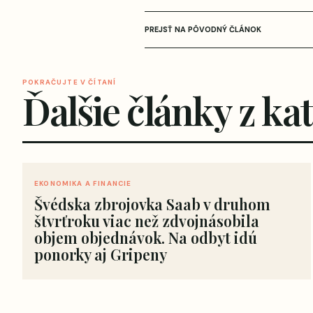
PREJSŤ NA PÔVODNÝ ČLÁNOK
POKRAČUJTE V ČÍTANÍ
Ďalšie články z ka
EKONOMIKA A FINANCIE
Švédska zbrojovka Saab v druhom
štvrťroku viac než zdvojnásobila
objem objednávok. Na odbyt idú
ponorky aj Gripeny