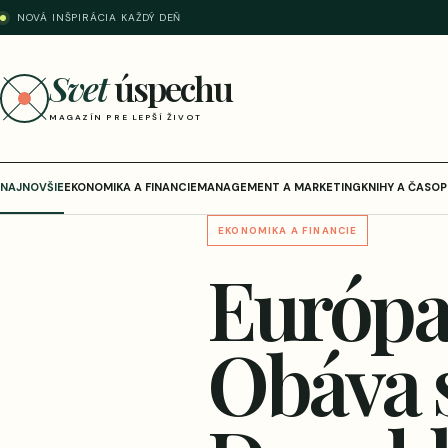
NOVÁ INŠPIRÁCIA KAŽDÝ DEŇ
Svet
úspechu
MAGAZÍN PRE LEPŠÍ ŽIVOT
NAJNOVŠIE
EKONOMIKA A FINANCIE
MANAGEMENT A MARKETING
KNIHY A ČASOP
EKONOMIKA A FINANCIE
Európa
Obáva s