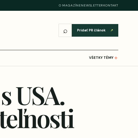
O MAGAZÍNE
NEWSLETTER
KONTAKT
⌕
Pridať PR článok
↗
＋
VŠETKY TÉMY
s USA.
eľnosti