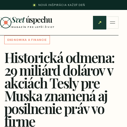
NOVÁ INŠPIRÁCIA KAŽDÝ DEŇ
Svet
úspechu
↗
MAGAZÍN PRE LEPŠÍ ŽIVOT
EKONOMIKA A FINANCIE
Historická odmena:
29 miliárd dolárov v
akciách Tesly pre
Muska znamená aj
posilnenie práv vo
firme