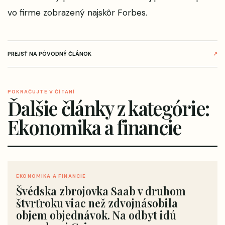
vo firme
zobrazený najskôr
Forbes
.
PREJSŤ NA PÔVODNÝ ČLÁNOK
↗
POKRAČUJTE V ČÍTANÍ
Ďalšie články z kategórie:
Ekonomika a financie
EKONOMIKA A FINANCIE
Švédska zbrojovka Saab v druhom
štvrťroku viac než zdvojnásobila
objem objednávok. Na odbyt idú