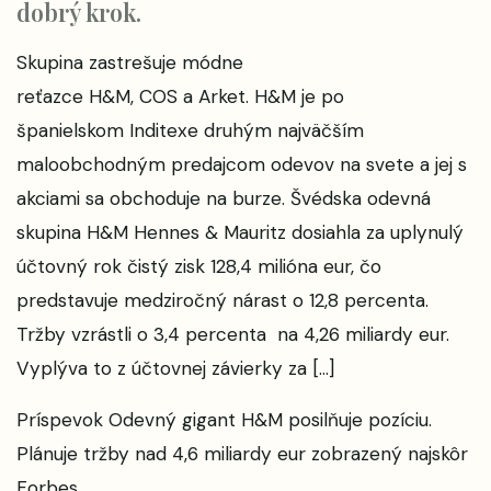
dobrý krok.
Skupina zastrešuje módne
reťazce H&M, COS a Arket. H&M je po
španielskom Inditexe druhým najväčším
maloobchodným predajcom odevov na svete a jej s
akciami sa obchoduje na burze. Švédska odevná
skupina H&M Hennes & Mauritz dosiahla za uplynulý
účtovný rok čistý zisk 128,4 milióna eur, čo
predstavuje medziročný nárast o 12,8 percenta.
Tržby vzrástli o 3,4 percenta na 4,26 miliardy eur.
Vyplýva to z účtovnej závierky za […]
Príspevok
Odevný gigant H&M posilňuje pozíciu.
Plánuje tržby nad 4,6 miliardy eur
zobrazený najskôr
Forbes
.