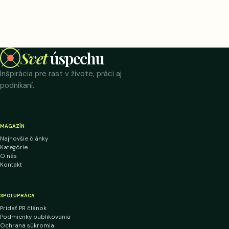
Svet
úspechu
Inšpirácia pre rast v živote, práci aj
podnikaní.
MAGAZÍN
Najnovšie články
Kategórie
O nás
Kontakt
SPOLUPRÁCA
Pridať PR článok
Podmienky publikovania
Ochrana súkromia