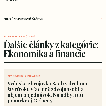
PREJSŤ NA PÔVODNÝ ČLÁNOK
↗
POKRAČUJTE V ČÍTANÍ
Ďalšie články z kategórie:
Ekonomika a financie
EKONOMIKA A FINANCIE
Švédska zbrojovka Saab v druhom
štvrťroku viac než zdvojnásobila
objem objednávok. Na odbyt idú
ponorky aj Gripeny