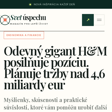
NOVÁ INŠPIRÁCIA KAŽDÝ DEŇ
Svet
úspechu
↗
MAGAZÍN PRE LEPŠÍ ŽIVOT
EKONOMIKA A FINANCIE
Odevný gigant H&M
posilňuje pozíciu.
Plánuje tržby nad 4,6
miliardy eur
Myšlienky, skúsenosti a praktické
súvislosti, ktoré vám pomôžu urobiť ďalší