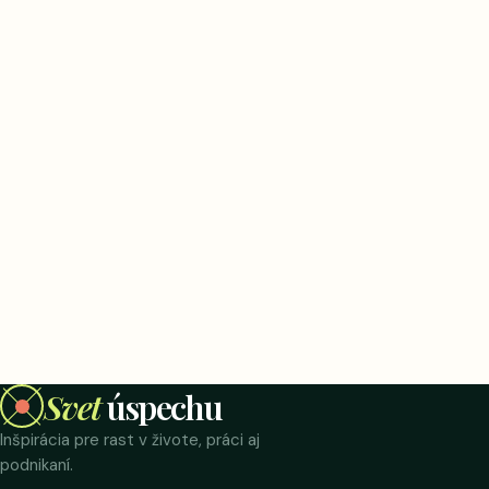
Svet
úspechu
Inšpirácia pre rast v živote, práci aj
podnikaní.