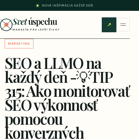
NOVÁ INŠPIRÁCIA KAŽDÝ DEŇ
Svet
úspechu
↗
MAGAZÍN PRE LEPŠÍ ŽIVOT
MARKETING
SEO a LLMO na
každý deň -💡TIP
315: Ako monitorovať
SEO výkonnosť
pomocou
konverzných