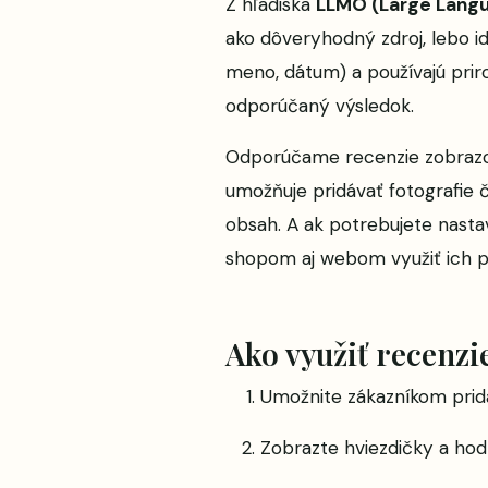
Z hľadiska
LLMO (Large Langu
ako dôveryhodný zdroj, lebo ide
meno, dátum) a používajú priro
odporúčaný výsledok.
Odporúčame recenzie zobrazov
umožňuje pridávať fotografie č
obsah. A ak potrebujete nasta
shopom aj webom využiť ich po
Ako využiť recenz
Umožnite zákazníkom prid
Zobrazte hviezdičky a h