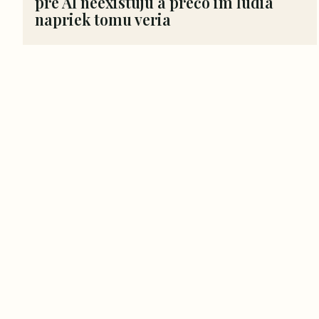
pre AI neexistujú a prečo im ľudia
napriek tomu veria