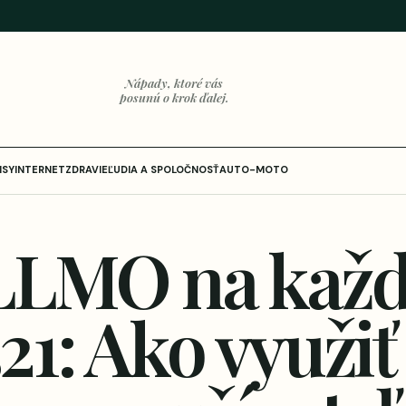
Nápady, ktoré vás
posunú o krok ďalej.
ISY
INTERNET
ZDRAVIE
ĽUDIA A SPOLOČNOSŤ
AUTO-MOTO
LLMO na každ
21: Ako využiť