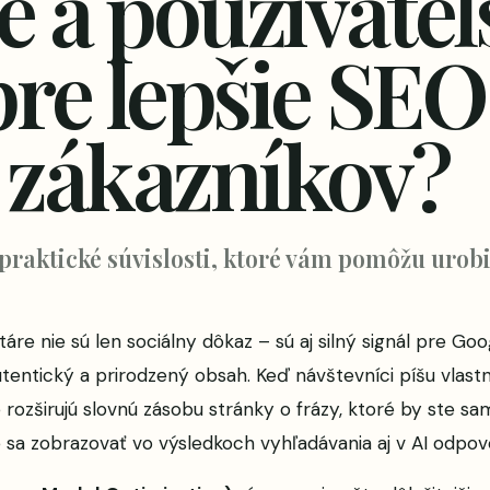
e a používateľ
re lepšie SEO
 zákazníkov?
 praktické súvislosti, ktoré vám pomôžu urobi
re nie sú len sociálny dôkaz – sú aj silný signál pre Goo
utentický a prirodzený obsah. Keď návštevníci píšu vlast
 rozširujú slovnú zásobu stránky o frázy, ktoré by ste sam
sa zobrazovať vo výsledkoch vyhľadávania aj v AI odpov