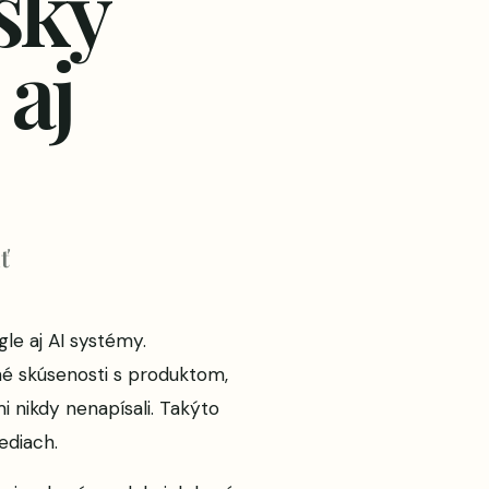
ský
 aj
ť
gle aj AI systémy.
né skúsenosti s produktom,
i nikdy nenapísali. Takýto
ediach.