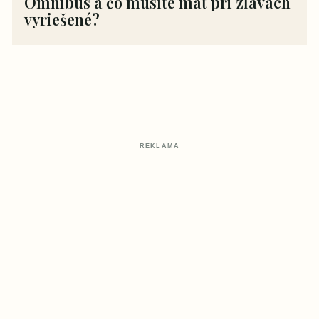
Omnibus a čo musíte mať pri zľavách
vyriešené?
REKLAMA