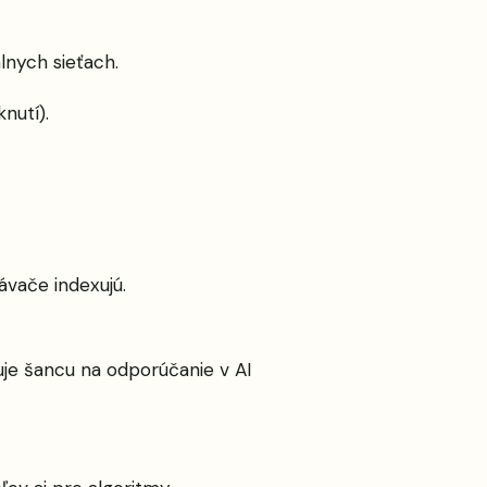
lnych sieťach.
nutí).
ávače indexujú.
uje šancu na odporúčanie v AI