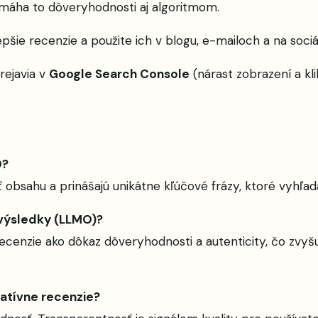
máha to dôveryhodnosti aj algoritmom.
epšie recenzie a použite ich v blogu, e-mailoch a na sociá
rejavia v
Google Search Console
(nárast zobrazení a klik
O?
 obsahu a prinášajú unikátne kľúčové frázy, ktoré vyhľad
 výsledky (LLMO)?
ecenzie ako dôkaz dôveryhodnosti a autenticity, čo zvyš
atívne recenzie?