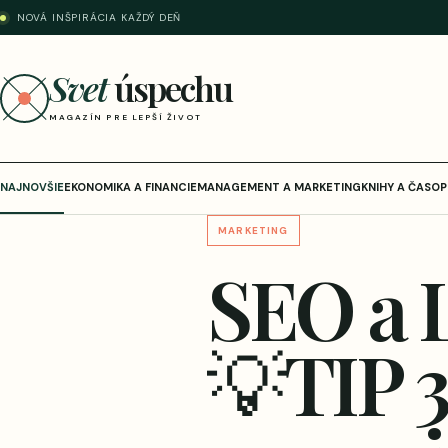
NOVÁ INŠPIRÁCIA KAŽDÝ DEŇ
Svet
úspechu
MAGAZÍN PRE LEPŠÍ ŽIVOT
NAJNOVŠIE
EKONOMIKA A FINANCIE
MANAGEMENT A MARKETING
KNIHY A ČASOP
MARKETING
SEO a 
💡TIP 3