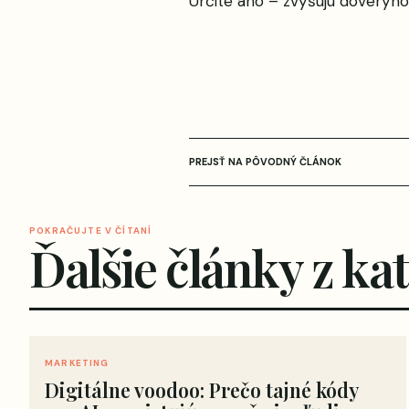
Určite áno – zvyšujú dôveryhod
PREJSŤ NA PÔVODNÝ ČLÁNOK
POKRAČUJTE V ČÍTANÍ
Ďalšie články z ka
MARKETING
Digitálne voodoo: Prečo tajné kódy