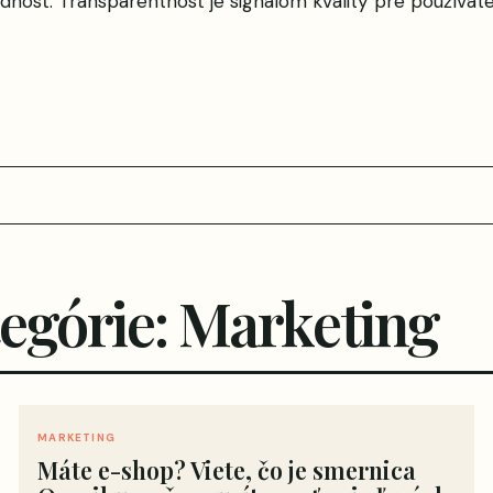
nosť. Transparentnosť je signálom kvality pre používateľ
tegórie: Marketing
MARKETING
Máte e-shop? Viete, čo je smernica