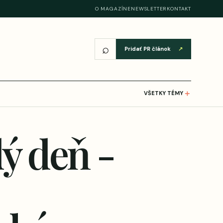
O MAGAZÍNE
NEWSLETTER
KONTAKT
⌕
Pridať PR článok
↗
＋
VŠETKY TÉMY
ý deň -