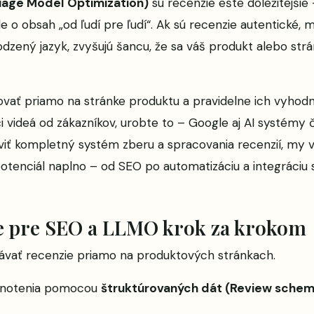
age Model Optimization)
sú recenzie ešte dôležitejšie
 o obsah „od ľudí pre ľudí“. Ak sú recenzie autentické, m
dzený jazyk, zvyšujú šancu, že sa váš produkt alebo strá
ať priamo na stránke produktu a pravidelne ich vyhod
i videá od zákazníkov, urobte to – Google aj AI systémy č
viť kompletný systém zberu a spracovania recenzií, my 
tenciál naplno – od SEO po automatizáciu a integráciu 
ie pre SEO a LLMO krok za krokom
ávať recenzie priamo na produktových stránkach.
odnotenia pomocou
štruktúrovaných dát (Review schem