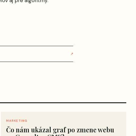
ov aj pre algoritmy.
↗
MARKETING
Čo nám ukázal graf po zmene webu