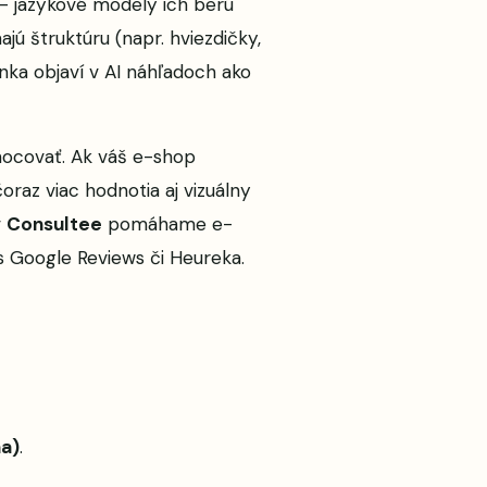
 – jazykové modely ich berú
ajú štruktúru (napr. hviezdičky,
nka objaví v AI náhľadoch ako
nocovať. Ak váš e-shop
oraz viac hodnotia aj vizuálny
v
Consultee
pomáhame e-
s Google Reviews či Heureka.
a)
.