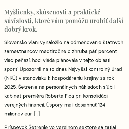
Myšlienky, skúsenosti a praktické
súvislosti, ktoré vám pomôžu urobiť ďalší
dobrý krok.
Slovensko vlani vynaložilo na odmeňovanie štátnych
zamestnancov medziročne o zhruba päť percent
viac peňazí, hoci vláda plánovala v tejto oblasti
sporiť. Upozornil na to dnes Najvyšší kontrolný úrad
(NKÚ) v stanovisku k hospodáreniu krajiny za rok
2025. Šetrenie na personálnych nákladoch sľúbil
kabinet premiéra Roberta Fica pri konsolidácii
verejných financií. Úspory mali dosiahnuť 124
miliónov eur. […]
Príspevok
Šetrenie vo verejnom sektore sa zatiaľ