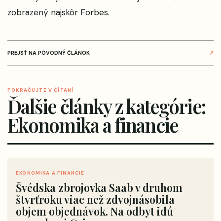
zobrazený najskôr
Forbes
.
PREJSŤ NA PÔVODNÝ ČLÁNOK
↗
POKRAČUJTE V ČÍTANÍ
Ďalšie články z kategórie:
Ekonomika a financie
EKONOMIKA A FINANCIE
Švédska zbrojovka Saab v druhom
štvrťroku viac než zdvojnásobila
objem objednávok. Na odbyt idú