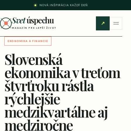
NOVÁ INŠPIRÁCIA KAŽDÝ DEŇ
Svet
úspechu
↗
MAGAZÍN PRE LEPŠÍ ŽIVOT
EKONOMIKA A FINANCIE
Slovenská
ekonomika v treťom
štvrťroku rástla
rýchlejšie
medzikvartálne aj
medziročne