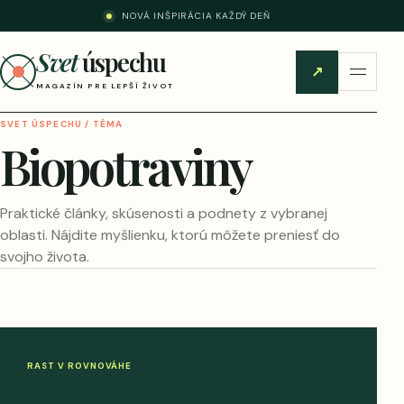
NOVÁ INŠPIRÁCIA KAŽDÝ DEŇ
Svet
úspechu
↗
MAGAZÍN PRE LEPŠÍ ŽIVOT
SVET ÚSPECHU / TÉMA
Biopotraviny
Praktické články, skúsenosti a podnety z vybranej
oblasti. Nájdite myšlienku, ktorú môžete preniesť do
svojho života.
RAST V ROVNOVÁHE