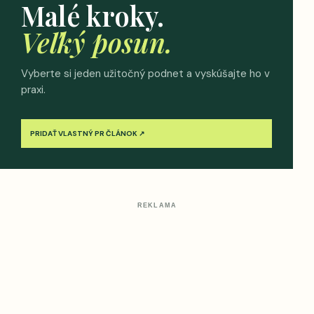
Malé kroky.
Veľký posun.
Vyberte si jeden užitočný podnet a vyskúšajte ho v
praxi.
PRIDAŤ VLASTNÝ PR ČLÁNOK ↗
REKLAMA