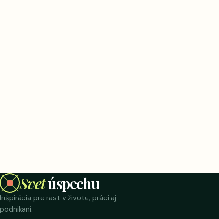
Svet
úspechu
Inšpirácia pre rast v živote, práci aj
podnikaní.