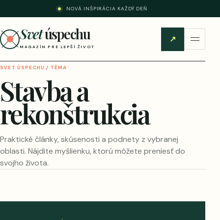
NOVÁ INŠPIRÁCIA KAŽDÝ DEŇ
Svet
úspechu
↗
MAGAZÍN PRE LEPŠÍ ŽIVOT
SVET ÚSPECHU / TÉMA
Stavba a
rekonštrukcia
Praktické články, skúsenosti a podnety z vybranej
oblasti. Nájdite myšlienku, ktorú môžete preniesť do
svojho života.