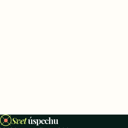
Svet
úspechu