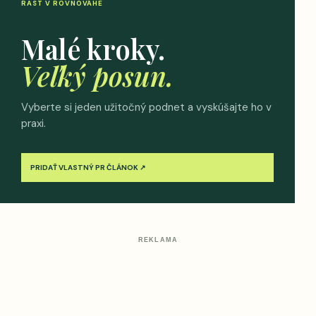
RAST V ROVNOVÁHE
Malé kroky.
Veľký posun.
Vyberte si jeden užitočný podnet a vyskúšajte ho v
praxi.
PRIDAŤ VLASTNÝ PR ČLÁNOK ↗
REKLAMA