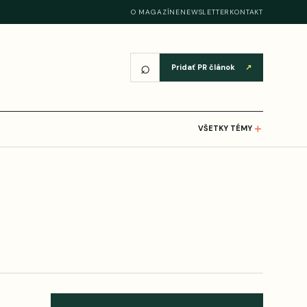
O MAGAZÍNE
NEWSLETTER
KONTAKT
⌕
Pridať PR článok
↗
＋
VŠETKY TÉMY