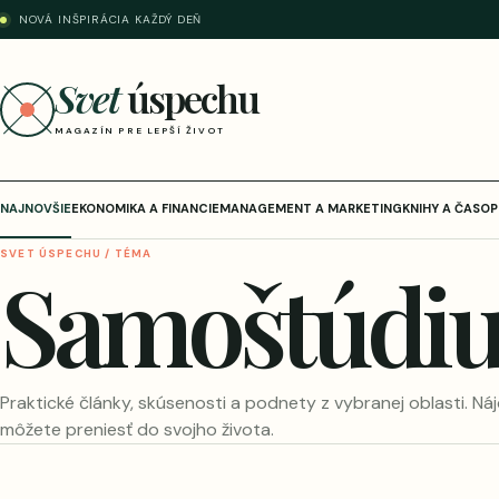
NOVÁ INŠPIRÁCIA KAŽDÝ DEŇ
Svet
úspechu
MAGAZÍN PRE LEPŠÍ ŽIVOT
NAJNOVŠIE
EKONOMIKA A FINANCIE
MANAGEMENT A MARKETING
KNIHY A ČASOP
SVET ÚSPECHU / TÉMA
Samoštúdi
Praktické články, skúsenosti a podnety z vybranej oblasti. Náj
môžete preniesť do svojho života.