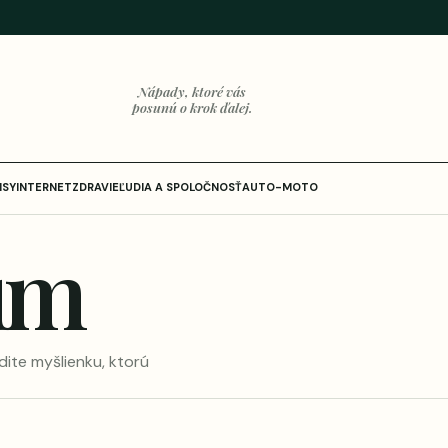
Nápady, ktoré vás
posunú o krok ďalej.
ISY
INTERNET
ZDRAVIE
ĽUDIA A SPOLOČNOSŤ
AUTO-MOTO
um
dite myšlienku, ktorú