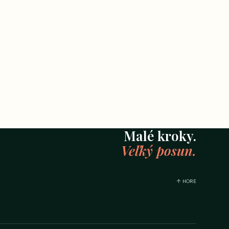
Malé kroky.
Veľký posun.
↑ HORE