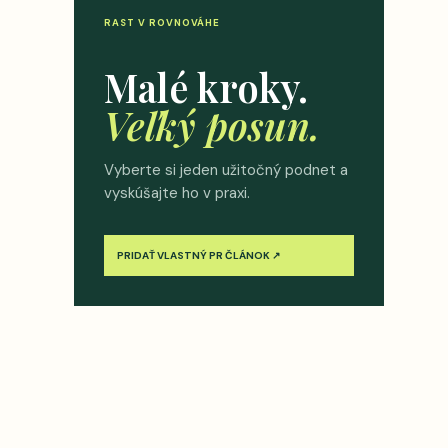
RAST V ROVNOVÁHE
Malé kroky.
Veľký posun.
Vyberte si jeden užitočný podnet a
vyskúšajte ho v praxi.
PRIDAŤ VLASTNÝ PR ČLÁNOK ↗