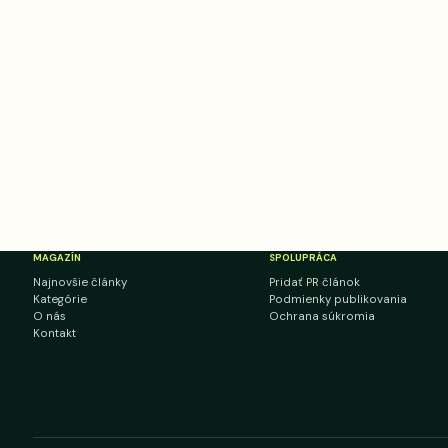
MAGAZÍN
SPOLUPRÁCA
Najnovšie články
Pridať PR článok
Kategórie
Podmienky publikovania
O nás
Ochrana súkromia
Kontakt