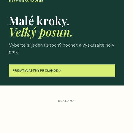
RAST V ROVNOVÁHE
Malé kroky.
Veľký posun.
Vyberte si jeden užitočný podnet a vyskúšajte ho v
praxi.
PRIDAŤ VLASTNÝ PR ČLÁNOK ↗
REKLAMA