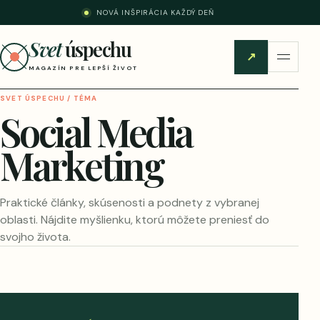
NOVÁ INŠPIRÁCIA KAŽDÝ DEŇ
Svet
úspechu
↗
MAGAZÍN PRE LEPŠÍ ŽIVOT
SVET ÚSPECHU / TÉMA
Social Media
Marketing
Praktické články, skúsenosti a podnety z vybranej
oblasti. Nájdite myšlienku, ktorú môžete preniesť do
svojho života.