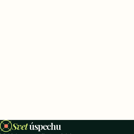
Svet
úspechu