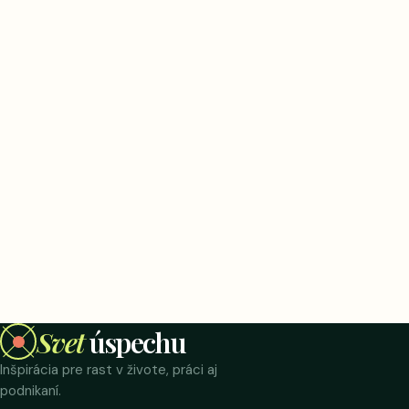
Svet
úspechu
Inšpirácia pre rast v živote, práci aj
podnikaní.