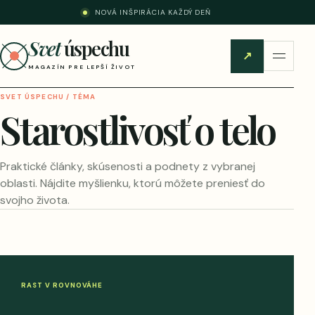
NOVÁ INŠPIRÁCIA KAŽDÝ DEŇ
Svet
úspechu
↗
MAGAZÍN PRE LEPŠÍ ŽIVOT
SVET ÚSPECHU / TÉMA
Starostlivosť o telo
Praktické články, skúsenosti a podnety z vybranej
oblasti. Nájdite myšlienku, ktorú môžete preniesť do
svojho života.
RAST V ROVNOVÁHE