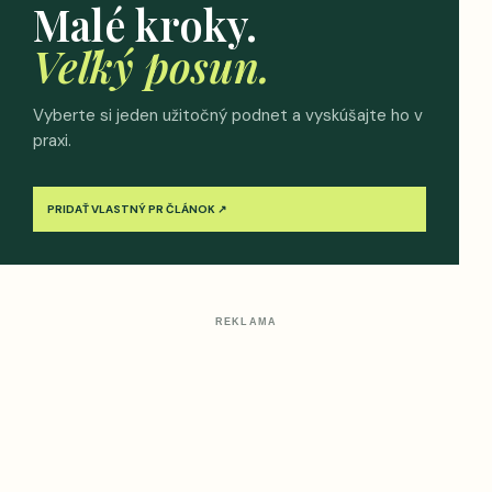
Malé kroky.
Veľký posun.
Vyberte si jeden užitočný podnet a vyskúšajte ho v
praxi.
PRIDAŤ VLASTNÝ PR ČLÁNOK ↗
REKLAMA