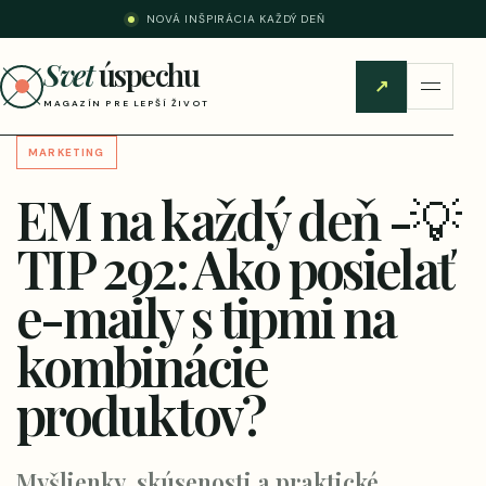
NOVÁ INŠPIRÁCIA KAŽDÝ DEŇ
Svet
úspechu
↗
MAGAZÍN PRE LEPŠÍ ŽIVOT
MARKETING
EM na každý deň -💡
TIP 292: Ako posielať
e-maily s tipmi na
kombinácie
produktov?
Myšlienky, skúsenosti a praktické