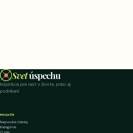
Svet
úspechu
Inšpirácia pre rast v živote, práci aj
podnikaní.
MAGAZÍN
Najnovšie články
Kategórie
O nás