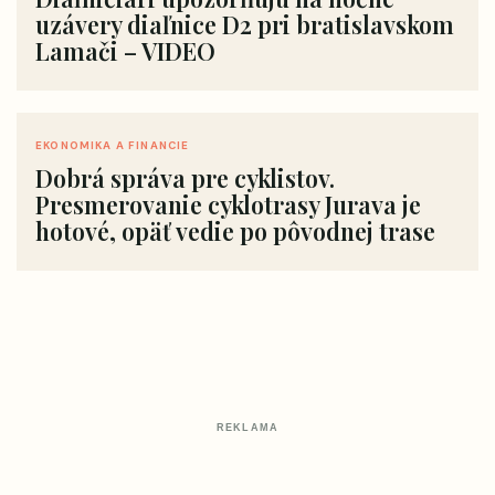
uzávery diaľnice D2 pri bratislavskom
Lamači – VIDEO
EKONOMIKA A FINANCIE
Dobrá správa pre cyklistov.
Presmerovanie cyklotrasy Jurava je
hotové, opäť vedie po pôvodnej trase
REKLAMA