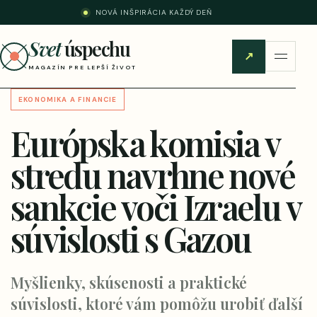
NOVÁ INŠPIRÁCIA KAŽDÝ DEŇ
Svet
úspechu
↗
MAGAZÍN PRE LEPŠÍ ŽIVOT
EKONOMIKA A FINANCIE
Európska komisia v
stredu navrhne nové
sankcie voči Izraelu v
súvislosti s Gazou
Myšlienky, skúsenosti a praktické
súvislosti, ktoré vám pomôžu urobiť ďalší