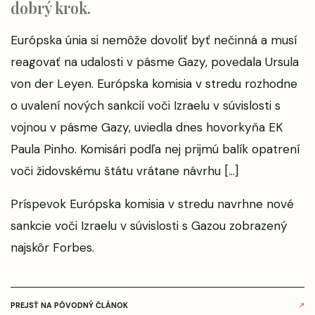
dobrý krok.
Európska únia si nemôže dovoliť byť nečinná a musí
reagovať na udalosti v pásme Gazy, povedala Ursula
von der Leyen. Európska komisia v stredu rozhodne
o uvalení nových sankcií voči Izraelu v súvislosti s
vojnou v pásme Gazy, uviedla dnes hovorkyňa EK
Paula Pinho. Komisári podľa nej prijmú balík opatrení
voči židovskému štátu vrátane návrhu […]
Príspevok
Európska komisia v stredu navrhne nové
sankcie voči Izraelu v súvislosti s Gazou
zobrazený
najskôr
Forbes
.
PREJSŤ NA PÔVODNÝ ČLÁNOK
↗