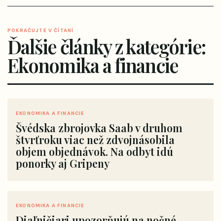
POKRAČUJTE V ČÍTANÍ
Ďalšie články z kategórie:
Ekonomika a financie
EKONOMIKA A FINANCIE
Švédska zbrojovka Saab v druhom
štvrťroku viac než zdvojnásobila
objem objednávok. Na odbyt idú
ponorky aj Gripeny
EKONOMIKA A FINANCIE
Diaľničiari upozorňujú na nočné