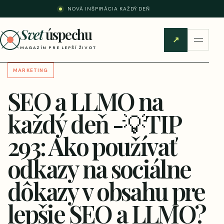
NOVÁ INŠPIRÁCIA KAŽDÝ DEŇ
Svet
úspechu
↗
MAGAZÍN PRE LEPŠÍ ŽIVOT
MARKETING
SEO a LLMO na
každý deň -💡TIP
293: Ako používať
odkazy na sociálne
dôkazy v obsahu pre
lepšie SEO a LLMO?