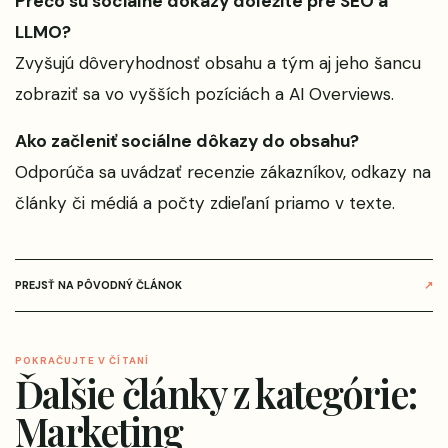
Prečo sú sociálne dôkazy dôležité pre SEO a
LLMO?
Zvyšujú dôveryhodnosť obsahu a tým aj jeho šancu
zobraziť sa vo vyšších pozíciách a AI Overviews.
Ako začleniť sociálne dôkazy do obsahu?
Odporúča sa uvádzať recenzie zákazníkov, odkazy na
články či médiá a počty zdieľaní priamo v texte.
PREJSŤ NA PÔVODNÝ ČLÁNOK
↗
POKRAČUJTE V ČÍTANÍ
Ďalšie články z kategórie:
Marketing