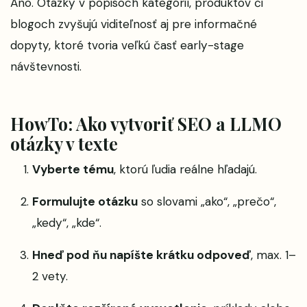
Áno. Otázky v popisoch kategórií, produktov či
blogoch zvyšujú viditeľnosť aj pre informačné
dopyty, ktoré tvoria veľkú časť early-stage
návštevnosti.
HowTo: Ako vytvoriť SEO a LLMO
otázky v texte
Vyberte tému
, ktorú ľudia reálne hľadajú.
Formulujte otázku
so slovami „ako“, „prečo“,
„kedy“, „kde“.
Hneď pod ňu napíšte krátku odpoveď
, max. 1–
2 vety.