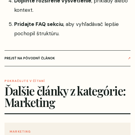
Doplňte rozšírené vysvetlenie
, príklady alebo
kontext.
Pridajte FAQ sekciu
, aby vyhľadávač lepšie
pochopil štruktúru.
PREJSŤ NA PÔVODNÝ ČLÁNOK
↗
POKRAČUJTE V ČÍTANÍ
Ďalšie články z kategórie:
Marketing
MARKETING