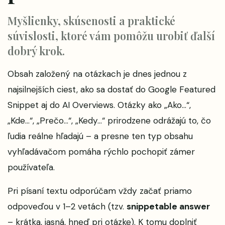
Myšlienky, skúsenosti a praktické
súvislosti, ktoré vám pomôžu urobiť ďalší
dobrý krok.
Obsah založený na otázkach je dnes jednou z
najsilnejších ciest, ako sa dostať do Google Featured
Snippet aj do AI Overviews. Otázky ako „Ako…“,
„Kde…“, „Prečo…“, „Kedy…“ prirodzene odrážajú to, čo
ľudia reálne hľadajú – a presne ten typ obsahu
vyhľadávačom pomáha rýchlo pochopiť zámer
používateľa.
Pri písaní textu odporúčam vždy začať priamo
odpoveďou v 1–2 vetách (tzv.
snippetable answer
– krátka, jasná, hneď pri otázke). K tomu doplniť