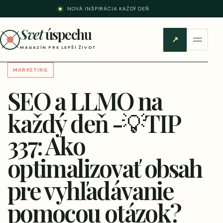
NOVÁ INŠPIRÁCIA KAŽDÝ DEŇ
Svet
úspechu
↗
MAGAZÍN PRE LEPŠÍ ŽIVOT
MARKETING
SEO a LLMO na
každý deň -💡TIP
337: Ako
optimalizovať obsah
pre vyhľadávanie
pomocou otázok?