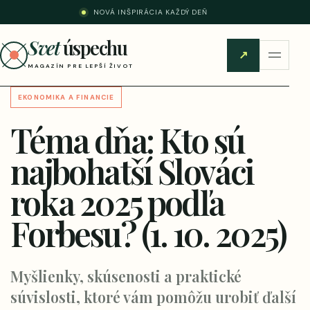
NOVÁ INŠPIRÁCIA KAŽDÝ DEŇ
Svet
úspechu
↗
MAGAZÍN PRE LEPŠÍ ŽIVOT
EKONOMIKA A FINANCIE
Téma dňa: Kto sú
najbohatší Slováci
roka 2025 podľa
Forbesu? (1. 10. 2025)
Myšlienky, skúsenosti a praktické
súvislosti, ktoré vám pomôžu urobiť ďalší