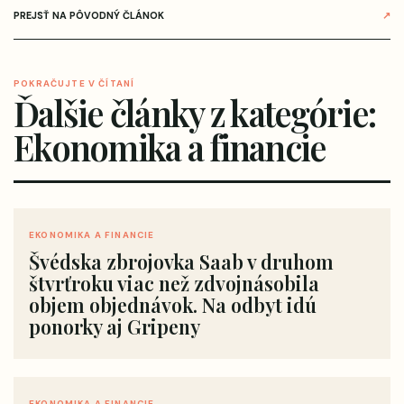
PREJSŤ NA PÔVODNÝ ČLÁNOK
↗
POKRAČUJTE V ČÍTANÍ
Ďalšie články z kategórie:
Ekonomika a financie
EKONOMIKA A FINANCIE
Švédska zbrojovka Saab v druhom
štvrťroku viac než zdvojnásobila
objem objednávok. Na odbyt idú
ponorky aj Gripeny
EKONOMIKA A FINANCIE