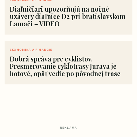
Diaľničiari upozorňujú na nočné
uzávery diaľnice D2 pri bratislavskom
Lamači – VIDEO
EKONOMIKA A FINANCIE
Dobrá správa pre cyklistov.
Presmerovanie cyklotrasy Jurava je
hotové, opäť vedie po pôvodnej trase
REKLAMA